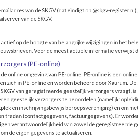
-mailadres van de SKGV (dat eindigt op @skgv-register.nl),
ilserver van de SKGV.
ctief op de hoogte van belangrijke wijzigingen in het bel
ieuwsbrieven. Voor de meest actuele informatie verwijst 
erzorgers (PE-online)
n de online omgeving van PE-online. PE-online is een onli
den zich in PE-online en worden beheerd door Xaurum. De
e SKGV van geregistreerde geestelijk verzorgers vraagt, i
reren geestelijk verzorgers te beoordelen (namelijk: opleid
lek en inschrijvingsbewijs beroepsvereniging) en om met 
nnen treden (contactgegevens, factuurgegevens). Er word
igen verantwoordelijkheid van zowel de geregistreerde ge
 om de eigen gegevens te actualiseren.