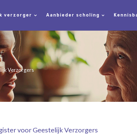
jk verzorger
Aanbieder scholing
Kennisb
n
lijk Verzorgers
gister voor Geestelijk Verzorgers