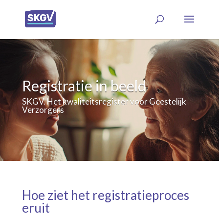
Registratie in beeld
SKGV. Het kwaliteitsregister voor Geestelijk
Verzorgers
Hoe ziet het registratieproces
eruit