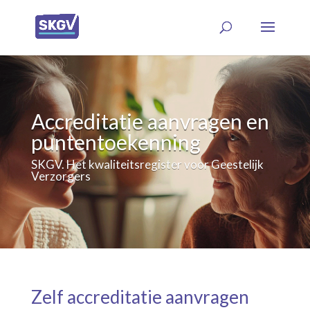
Accreditatie aanvragen en
puntentoekenning
SKGV. Het kwaliteitsregister voor Geestelijk
Verzorgers
Zelf accreditatie aanvragen