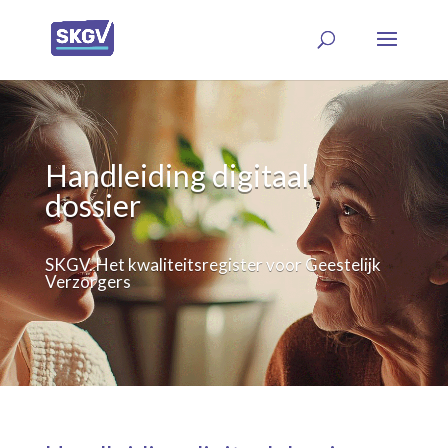
Handleiding digitaal
dossier
SKGV. Het kwaliteitsregister voor Geestelijk
Verzorgers