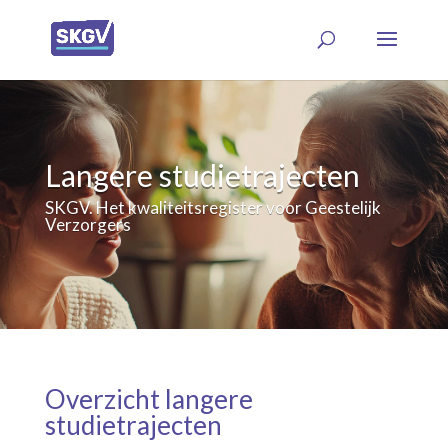
Langere studietrajecten
SKGV. Het kwaliteitsregister voor Geestelijk
Verzorgers
Overzicht langere
studietrajecten