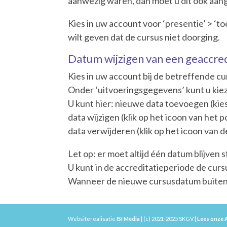
aanwezig waren, dan moet u dit ook aang
Kies in uw account voor ‘presentie’ > ‘t
wilt geven dat de cursus niet doorging.
Datum wijzigen van een geaccre
Kies in uw account bij de betreffende cu
Onder ‘uitvoeringsgegevens’ kunt u kiez
U kunt hier: nieuwe data toevoegen (kies
data wijzigen (klik op het icoon van het
data verwijderen (klik op het icoon van de
Let op: er moet altijd één datum blijven 
U kunt in de accreditatieperiode de cur
Wanneer de nieuwe cursusdatum buiten d
Websiterealisatie
ISI Media
| (c) 2021-2025 SKGV |
Lees onze